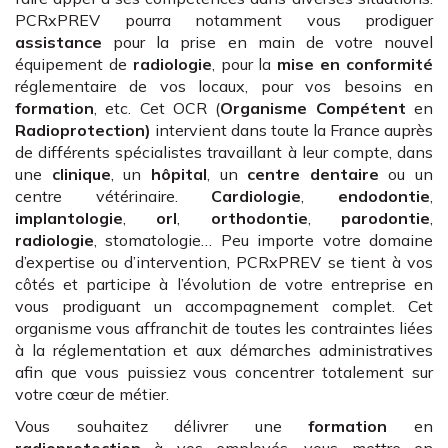
PCRxPREV pourra notamment vous prodiguer
assistance
pour la prise en main de votre nouvel
équipement de
radiologie
, pour la
mise en conformité
réglementaire de vos locaux, pour vos besoins en
formation
, etc. Cet OCR (
Organisme Compétent
en
Radioprotection)
intervient dans toute la France auprès
de différents spécialistes travaillant à leur compte, dans
une
clinique
, un
hôpital
, un
centre dentaire
ou un
centre vétérinaire.
Cardiologie
,
endodontie
,
implantologie
,
orl
,
orthodontie
,
parodontie
,
radiologie
, stomatologie… Peu importe votre domaine
d’expertise ou d’intervention, PCRxPREV se tient à vos
côtés et participe à l’évolution de votre entreprise en
vous prodiguant un accompagnement complet. Cet
organisme vous affranchit de toutes les contraintes liées
à la réglementation et aux démarches administratives
afin que vous puissiez vous concentrer totalement sur
votre cœur de métier.
Vous souhaitez délivrer une
formation
en
radioprotection
à vos employés, vous mettre en