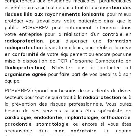
compétences aux enseignes médicales, paramédicales
et vétérinaires sur tout ce qui a trait à la
prévention des
risques liés aux rayonnements ionisants
pour mieux
protéger vos travailleurs, votre patientèle ainsi que le
public. PCRxPREV peut notamment intervenir dans
votre entreprise pour la réalisation d’un
contrôle
en
radioprotection
, pour dispenser une
formation
radioprotection
à vos travailleurs, pour réaliser la
mise
en conformité
de votre équipement ou encore pour une
mise à disposition de PCR (Personne Compétente en
Radioprotection)
. N’hésitez pas à contacter cet
organisme agréé
pour faire part de vos besoins à son
équipe.
PCRxPREV répond aux besoins de ses clients de divers
secteurs pour tout ce qui a trait à la
radioprotection
ou à
la prévention des risques professionnels. Vous aurez
besoin de ses services si vous êtes spécialiste en
cardiologie
,
endodontie
,
implantologie
,
orthodontie
,
parodontie
,
stomatologie
, ou encore si vous êtes
responsable d’un
bloc opératoire
. Le champ