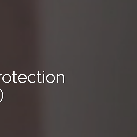
rotection
)