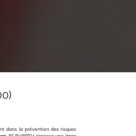
00)
t dans la prévention des risques
ion
. PCRxPREV propose une large