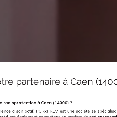
tre partenaire
à Caen (140
n radioprotection
à Caen (14000)
?
ience à son actif, PCRxPREV est une société se spécialisan
gréé
est également compétent en matière de
radioprotect