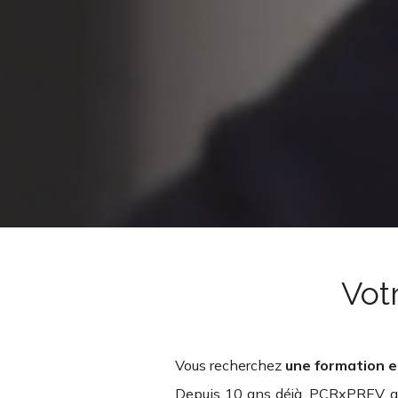
Vot
Vous recherchez
une formation e
Depuis 10 ans déjà, PCRxPREV acc