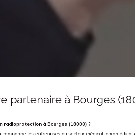
re partenaire
à Bourges (18
n radioprotection
à Bourges (18000)
?
ompagne les entreprises du secteur médical, paramédical et