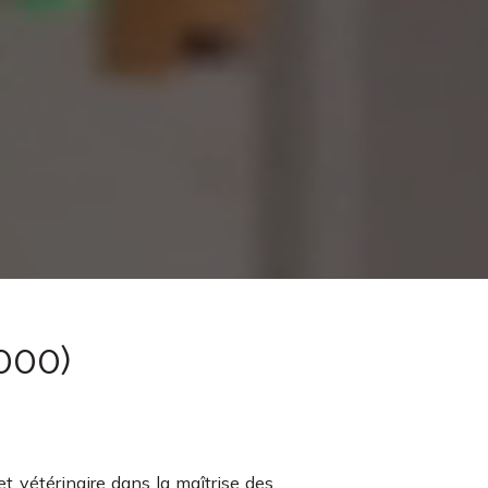
000)
 vétérinaire dans la maîtrise des