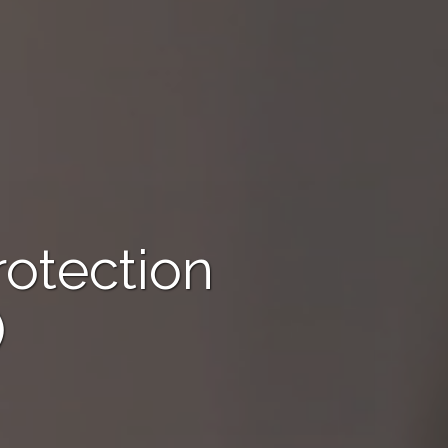
rotection
)