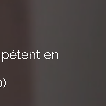
pétent en
)