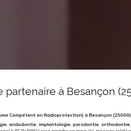
e partenaire
à Besançon (2
sme Compétent en Radioprotection)
à Besançon (25000
gie
,
endodontie
,
implantologie
,
parodontie
,
orthodontie
appel à PCRxPREV pour prendre en main les missions relative