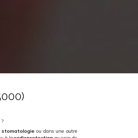
5000)
)
?
,
stomatologie
ou dans une autre
s à la
radioprotection
au sein de