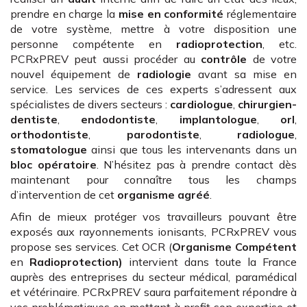
prendre en charge la
mise en conformité
réglementaire
de votre système, mettre à votre disposition une
personne compétente en
radioprotection
, etc.
PCRxPREV peut aussi procéder au
contrôle
de votre
nouvel équipement de
radiologie
avant sa mise en
service. Les services de ces experts s’adressent aux
spécialistes de divers secteurs :
cardiologue
,
chirurgien-
dentiste
,
endodontiste
,
implantologue
,
orl
,
orthodontiste
,
parodontiste
,
radiologue
,
stomatologue
ainsi que tous les intervenants dans un
bloc opératoire
. N’hésitez pas à prendre contact dès
maintenant pour connaître tous les champs
d’intervention de cet
organisme agréé
.
Afin de mieux protéger vos travailleurs pouvant être
exposés aux rayonnements ionisants, PCRxPREV vous
propose ses services. Cet OCR (
Organisme Compétent
en
Radioprotection)
intervient dans toute la France
auprès des entreprises du secteur médical, paramédical
et vétérinaire. PCRxPREV saura parfaitement répondre à
vos problématiques en mettant à profit son expertise et