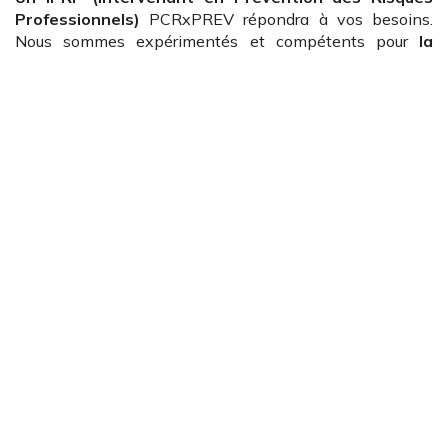
Professionnels)
PCRxPREV répondra à vos besoins.
Nous sommes expérimentés et compétents pour
la
radiologie vétérinaire
.
Un accompagnement
complet
Radioprotection
Un accompagnement à la mise en conformité et
à la mise en place "clé en main" des différentes
actions obligatoires.