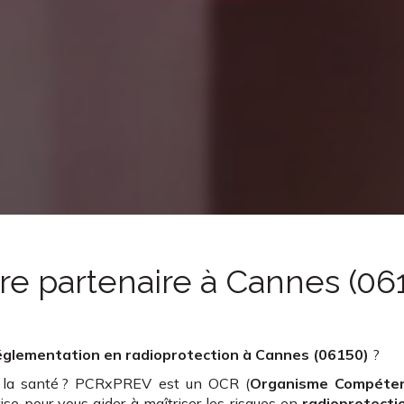
re partenaire
à Cannes (06
églementation en radioprotection
à Cannes (06150)
?
e la santé ? PCRxPREV est un OCR (
Organisme Compéte
ise pour vous aider à maîtriser les risques en
radioprotecti