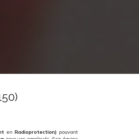
150)
nt
en
Radioprotection)
pouvant
on
pour vos employés. Son équipe